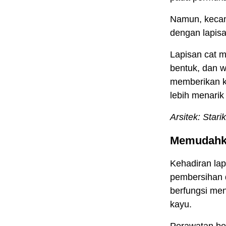
Namun, kecanti
dengan lapisan
Lapisan cat m
bentuk, dan wa
memberikan ki
lebih menarik
Arsitek: Stari
Memudahk
Kehadiran lap
pembersihan 
berfungsi me
kayu.
Perawatan ber