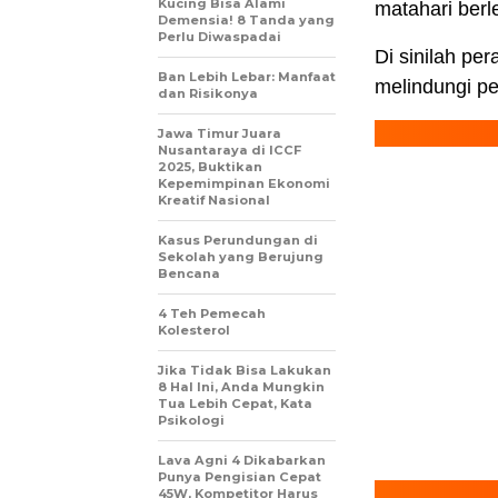
Kucing Bisa Alami
matahari berl
Demensia! 8 Tanda yang
Perlu Diwaspadai
Di sinilah pe
Ban Lebih Lebar: Manfaat
melindungi pe
dan Risikonya
Jawa Timur Juara
Nusantaraya di ICCF
2025, Buktikan
Kepemimpinan Ekonomi
Kreatif Nasional
Kasus Perundungan di
Sekolah yang Berujung
Bencana
4 Teh Pemecah
Kolesterol
Jika Tidak Bisa Lakukan
8 Hal Ini, Anda Mungkin
Tua Lebih Cepat, Kata
Psikologi
Lava Agni 4 Dikabarkan
Punya Pengisian Cepat
45W, Kompetitor Harus