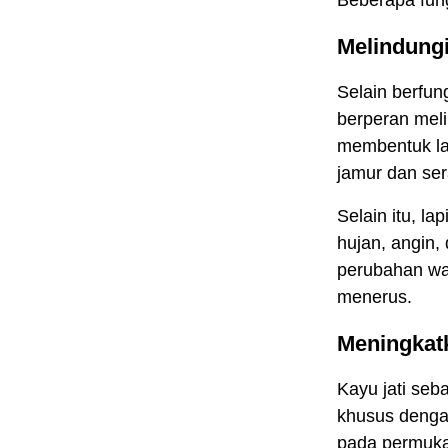
Melindung
Selain berfun
berperan meli
membentuk la
jamur dan ser
Selain itu, la
hujan, angin,
perubahan war
menerus.
Meningkat
Kayu jati seb
khusus dengan
pada permuk