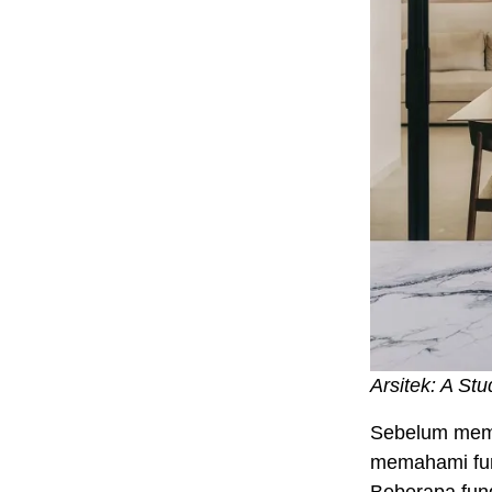
Arsitek: A Stu
Sebelum memil
memahami fung
Beberapa fung