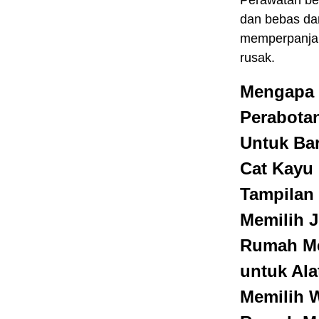
dan bebas dar
memperpanjang
rusak.
Mengapa 
Perabota
Untuk Ba
Cat Kayu
Tampilan 
Memilih J
Rumah Me
untuk Al
Memilih W