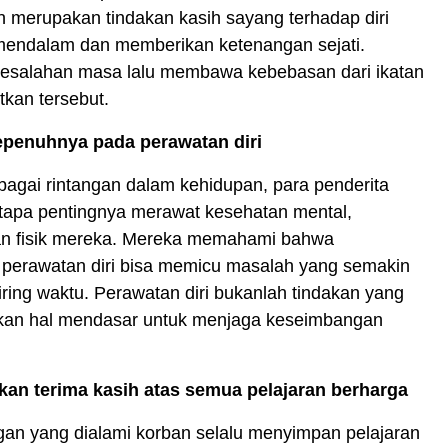
merupakan tindakan kasih sayang terhadap diri
 mendalam dan memberikan ketenangan sejati.
esalahan masa lalu membawa kebebasan dari ikatan
kan tersebut.
epenuhnya pada perawatan diri
bagai rintangan dalam kehidupan, para penderita
tapa pentingnya merawat kesehatan mental,
an fisik mereka. Mereka memahami bahwa
perawatan diri bisa memicu masalah yang semakin
ing waktu. Perawatan diri bukanlah tindakan yang
nkan hal mendasar untuk menjaga keseimbangan
an terima kasih atas semua pelajaran berharga
gan yang dialami korban selalu menyimpan pelajaran