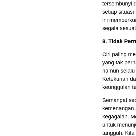
tersembunyi 
setiap situasi
ini memperku
segala sesua
8. Tidak Pe
Ciri paling m
yang tak pern
namun selalu 
Ketekunan dan
keunggulan t
Semangat seo
kemenangan se
kegagalan. M
untuk menunju
tangguh. Kita