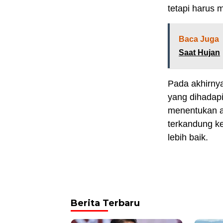
tetapi harus
Baca Juga
Saat Hujan
Pada akhirny
yang dihadapi
menentukan a
terkandung k
lebih baik.
Berita Terbaru