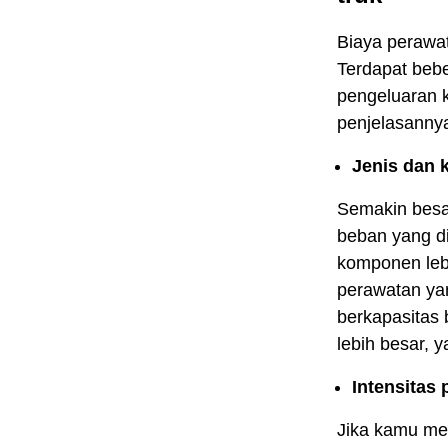
Biaya perawat
Terdapat beb
pengeluaran k
penjelasanny
Jenis dan k
Semakin besa
beban yang d
komponen leb
perawatan yan
berkapasitas
lebih besar, 
Intensitas
Jika kamu men