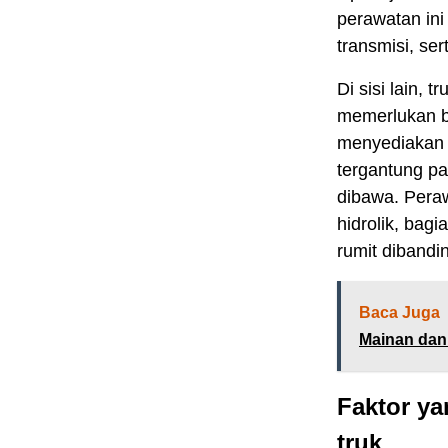
perawatan ini
transmisi, se
Di sisi lain, 
memerlukan b
menyediakan d
tergantung p
dibawa. Peraw
hidrolik, bag
rumit dibandin
Baca Juga
Mainan dan 
Faktor y
truk