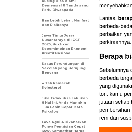
Kucing Bisa Alami
menyebabkan 
Demensia! 8 Tanda yang
Perlu Diwaspadai
Lantas,
berap
Ban Lebih Lebar: Manfaat
dan Risikonya
berbeda-beda 
perbaikan yan
Jawa Timur Juara
Nusantaraya di ICCF
perkiraannya.
2025, Buktikan
Kepemimpinan Ekonomi
Kreatif Nasional
Berapa bi
Kasus Perundungan di
Sekolah yang Berujung
Sebelumnya di
Bencana
berbeda terga
4 Teh Pemecah
yang digunaka
Kolesterol
ton, kamu per
Jika Tidak Bisa Lakukan
jutaan setiap
8 Hal Ini, Anda Mungkin
Tua Lebih Cepat, Kata
pembersihan 
Psikologi
rem dan susp
Lava Agni 4 Dikabarkan
Punya Pengisian Cepat
45W, Kompetitor Harus