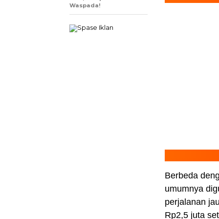
Waspada!
Berbeda deng
umumnya digu
perjalanan ja
Rp2,5 juta se