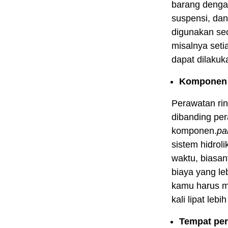
barang denga
suspensi, dan
digunakan sec
misalnya setia
dapat dilakuk
Komponen 
Perawatan ring
dibanding per
komponen.
pa
sistem hidrol
waktu, biasa
biaya yang le
kamu harus m
kali lipat lebi
Tempat per