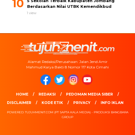
5 Sekolah Terbaik Kabupaten Jombang
Berdasarkan Nilai UTBK Kemendikbud
1 view
Alamat Redaksi/Perusahaan: Jalan Jend Amir
Mahmud Karya Bakti 8 Nomor 117 Kota Cimahi
HOME
REDAKSI
PEDOMAN MEDIA SIBER
DISCLAIMER
KODE ETIK
PRIVACY
INFO IKLAN
POWERED: TUJUHMENIT.COM (PT SAPTA KALA MEDIA) - PRODUKSI BANGBARA
GROUP