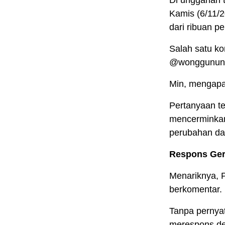
Di unggahan t
Kamis (6/11/2
dari ribuan p
Salah satu ko
@wonggunung
Min, mengapa 
Pertanyaan te
mencerminkan 
perubahan da
Respons Ger
Menariknya, 
berkomentar.
Tanpa pernyat
merespons de