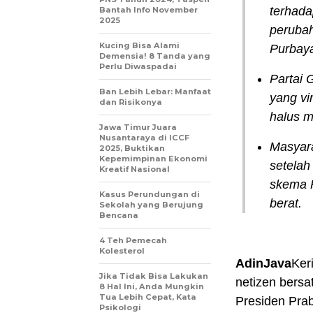
terhada
Bantah Info November
2025
peruba
Kucing Bisa Alami
Purbay
Demensia! 8 Tanda yang
Perlu Diwaspadai
Partai 
Ban Lebih Lebar: Manfaat
yang vi
dan Risikonya
halus m
Jawa Timur Juara
Nusantaraya di ICCF
Masyara
2025, Buktikan
Kepemimpinan Ekonomi
setelah
Kreatif Nasional
skema 
Kasus Perundungan di
berat.
Sekolah yang Berujung
Bencana
4 Teh Pemecah
Kolesterol
AdinJava
Ker
Jika Tidak Bisa Lakukan
netizen bersa
8 Hal Ini, Anda Mungkin
Tua Lebih Cepat, Kata
Presiden Pra
Psikologi