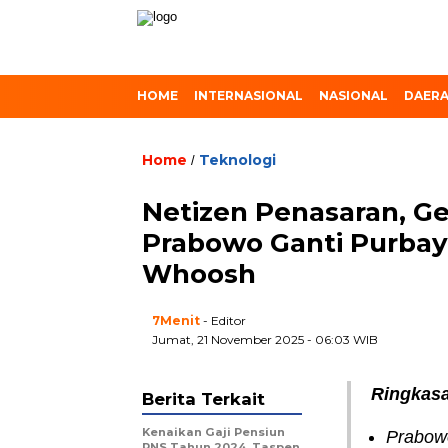
HOME
INTERNASIONAL
NASIONAL
DAER
Home
Teknologi
/
Netizen Penasaran, Ge
Prabowo Ganti Purba
Whoosh
7Menit
- Editor
Jumat, 21 November 2025 - 06:03 WIB
Ringkasa
Berita Terkait
Kenaikan Gaji Pensiun
Prabow
PNS Tahun 2024, Taspen