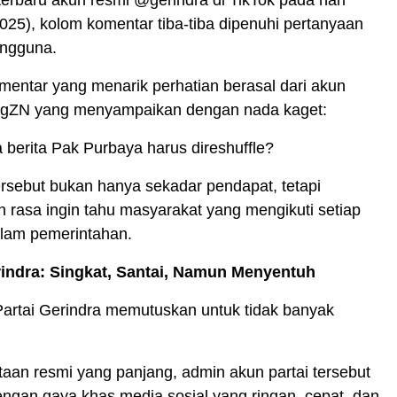
erbaru akun resmi @gerindra di TikTok pada hari
025), kolom komentar tiba-tiba dipenuhi pertanyaan
engguna.
mentar yang menarik perhatian berasal dari akun
ZN yang menyampaikan dengan nada kaget:
berita Pak Purbaya harus direshuffle?
rsebut bukan hanya sekadar pendapat, tetapi
rasa ingin tahu masyarakat yang mengikuti setiap
lam pemerintahan.
indra: Singkat, Santai, Namun Menyentuh
Partai Gerindra memutuskan untuk tidak banyak
aan resmi yang panjang, admin akun partai tersebut
ngan gaya khas media sosial yang ringan, cepat, dan