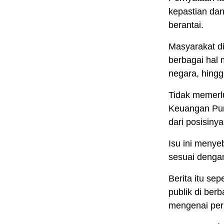
kepastian da
berantai.
Masyarakat d
berbagai hal m
negara, hingg
Tidak memerlu
Keuangan Pur
dari posisinya
Isu ini menye
sesuai dengan
Berita itu se
publik di berb
mengenai per