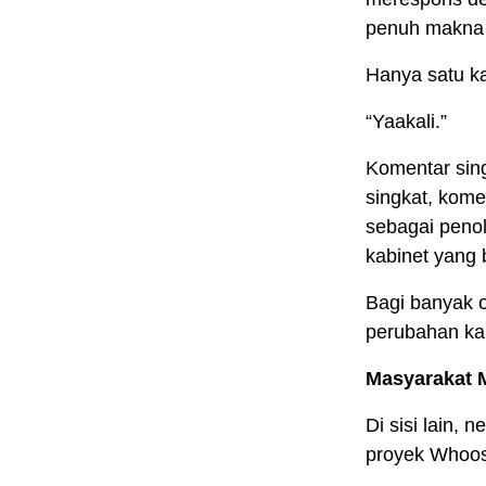
penuh makna 
Hanya satu ka
“Yaakali.”
Komentar sing
singkat, kome
sebagai peno
kabinet yang 
Bagi banyak o
perubahan kab
Masyarakat 
Di sisi lain,
proyek Whoo