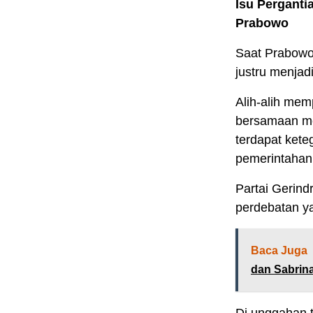
Isu Pergant
Prabowo
Saat Prabowo
justru menjadi
Alih-alih mem
bersamaan me
terdapat kete
pemerintahan
Partai Gerind
perdebatan y
Baca Juga
dan Sabrina