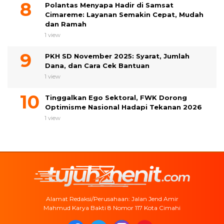
Polantas Menyapa Hadir di Samsat
Cimareme: Layanan Semakin Cepat, Mudah
dan Ramah
1 view
PKH SD November 2025: Syarat, Jumlah
Dana, dan Cara Cek Bantuan
1 view
Tinggalkan Ego Sektoral, FWK Dorong
Optimisme Nasional Hadapi Tekanan 2026
1 view
Alamat Redaksi/Perusahaan: Jalan Jend Amir
Mahmud Karya Bakti 8 Nomor 117 Kota Cimahi