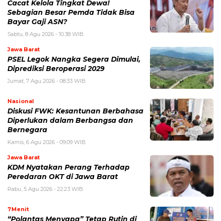
Cacat Kelola Tingkat Dewa!
Sebagian Besar Pemda Tidak Bisa
Bayar Gaji ASN?
Sabtu, 8 Agu 2026 - 10:38 WIB
Jawa Barat
PSEL Legok Nangka Segera Dimulai,
Diprediksi Beroperasi 2029
Jumat, 7 Agu 2026 - 08:33 WIB
Nasional
Diskusi FWK: Kesantunan Berbahasa
Diperlukan dalam Berbangsa dan
Bernegara
Kamis, 6 Agu 2026 - 09:09 WIB
Jawa Barat
KDM Nyatakan Perang Terhadap
Peredaran OKT di Jawa Barat
Rabu, 5 Agu 2026 - 22:23 WIB
7Menit
“Polantas Menyapa” Tetap Rutin di