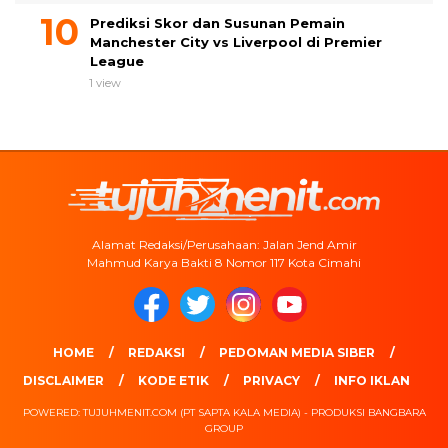
Prediksi Skor dan Susunan Pemain
Manchester City vs Liverpool di Premier
League
1 view
Alamat Redaksi/Perusahaan: Jalan Jend Amir
Mahmud Karya Bakti 8 Nomor 117 Kota Cimahi
HOME
REDAKSI
PEDOMAN MEDIA SIBER
DISCLAIMER
KODE ETIK
PRIVACY
INFO IKLAN
POWERED: TUJUHMENIT.COM (PT SAPTA KALA MEDIA) - PRODUKSI BANGBARA
GROUP