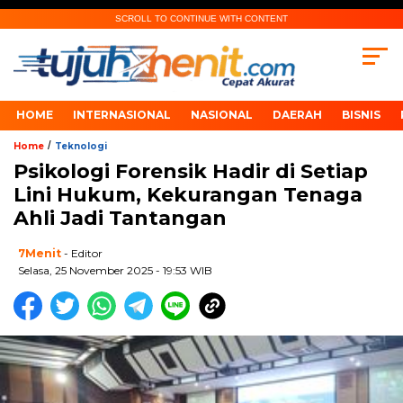
SCROLL TO CONTINUE WITH CONTENT
HOME
INTERNASIONAL
NASIONAL
DAERAH
BISNIS
/
Home
Teknologi
Psikologi Forensik Hadir di Setiap
Lini Hukum, Kekurangan Tenaga
Ahli Jadi Tantangan
7Menit
- Editor
Selasa, 25 November 2025 - 19:53 WIB