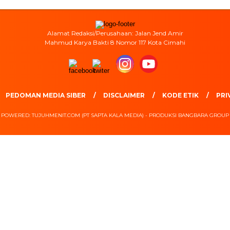
Alamat Redaksi/Perusahaan: Jalan Jend Amir
Mahmud Karya Bakti 8 Nomor 117 Kota Cimahi
PEDOMAN MEDIA SIBER
DISCLAIMER
KODE ETIK
PRI
POWERED: TUJUHMENIT.COM (PT SAPTA KALA MEDIA) - PRODUKSI BANGBARA GROUP