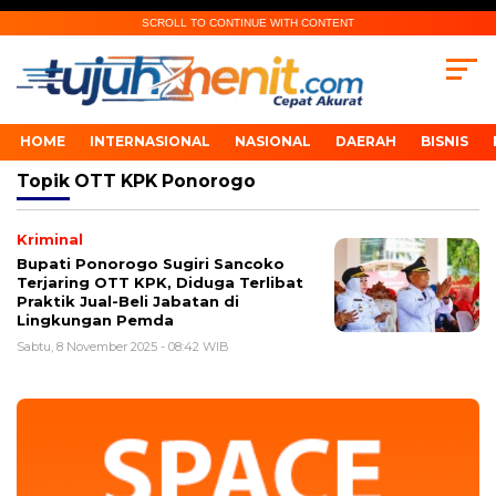
SCROLL TO CONTINUE WITH CONTENT
HOME
INTERNASIONAL
NASIONAL
DAERAH
BISNIS
Topik
OTT KPK Ponorogo
Kriminal
Bupati Ponorogo Sugiri Sancoko
Terjaring OTT KPK, Diduga Terlibat
Praktik Jual-Beli Jabatan di
Lingkungan Pemda
Sabtu, 8 November 2025 - 08:42 WIB