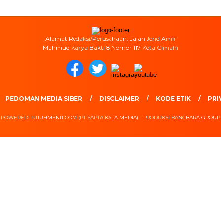
Alamat Redaksi/Perusahaan: Jalan Jend Amir
Mahmud Karya Bakti 8 Nomor 117 Kota Cimahi
PEDOMAN MEDIA SIBER
DISCLAIMER
KODE ETIK
PRI
POWERED: TUJUHMENIT.COM (PT SAPTA KALA MEDIA) - PRODUKSI BANGBARA GROUP