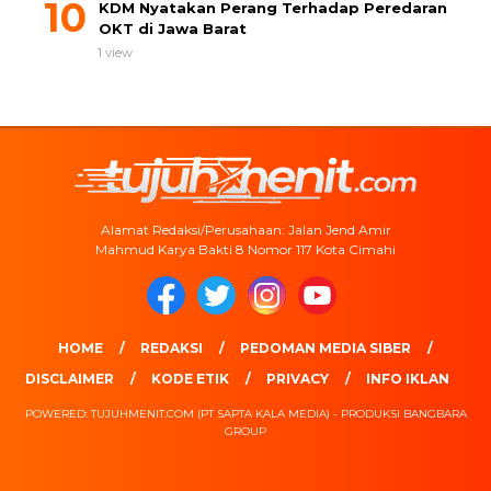
KDM Nyatakan Perang Terhadap Peredaran
OKT di Jawa Barat
1 view
Alamat Redaksi/Perusahaan: Jalan Jend Amir
Mahmud Karya Bakti 8 Nomor 117 Kota Cimahi
HOME
REDAKSI
PEDOMAN MEDIA SIBER
DISCLAIMER
KODE ETIK
PRIVACY
INFO IKLAN
POWERED: TUJUHMENIT.COM (PT SAPTA KALA MEDIA) - PRODUKSI BANGBARA
GROUP