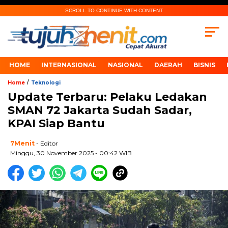
SCROLL TO CONTINUE WITH CONTENT
HOME
INTERNASIONAL
NASIONAL
DAERAH
BISNIS
/
Home
Teknologi
Update Terbaru: Pelaku Ledakan
SMAN 72 Jakarta Sudah Sadar,
KPAI Siap Bantu
7Menit
- Editor
Minggu, 30 November 2025 - 00:42 WIB