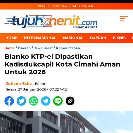
SCROLL TO CONTINUE WITH CONTENT
HOME
INTERNASIONAL
NASIONAL
DAERAH
BISNIS
/
/
/
Home
Daerah
Jawa Barat
Pemerintahan
Blanko KTP-el Dipastikan
Kadisdukcapil Kota Cimahi Aman
Untuk 2026
Juhaeri Esha
- Editor
Selasa, 27 Januari 2026 - 07:22 WIB