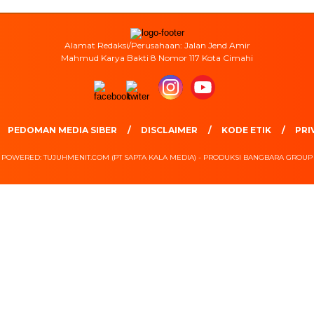
Alamat Redaksi/Perusahaan: Jalan Jend Amir
Mahmud Karya Bakti 8 Nomor 117 Kota Cimahi
PEDOMAN MEDIA SIBER
DISCLAIMER
KODE ETIK
PRI
POWERED: TUJUHMENIT.COM (PT SAPTA KALA MEDIA) - PRODUKSI BANGBARA GROUP