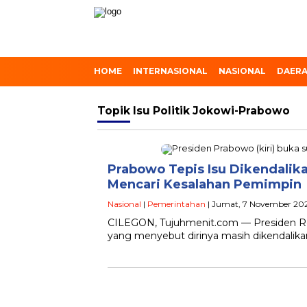
HOME
INTERNASIONAL
NASIONAL
DAER
Topik
Isu Politik Jokowi-Prabowo
Prabowo Tepis Isu Dikendalika
Mencari Kesalahan Pemimpin
Nasional
|
Pemerintahan
| Jumat, 7 November 2025
CILEGON, Tujuhmenit.com — Presiden Re
yang menyebut dirinya masih dikendalikan