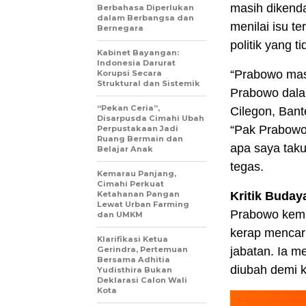
masih dikenda
Berbahasa Diperlukan
dalam Berbangsa dan
menilai isu t
Bernegara
politik yang t
Kabinet Bayangan:
Indonesia Darurat
“Prabowo masi
Korupsi Secara
Struktural dan Sistemik
Prabowo dala
“Pekan Ceria”,
Cilegon, Bant
Disarpusda Cimahi Ubah
“Pak Prabowo
Perpustakaan Jadi
Ruang Bermain dan
apa saya taku
Belajar Anak
tegas.
Kemarau Panjang,
Cimahi Perkuat
Ketahanan Pangan
Kritik Buday
Lewat Urban Farming
Prabowo kemu
dan UMKM
kerap mencari
Klarifikasi Ketua
Gerindra, Pertemuan
jabatan. Ia m
Bersama Adhitia
diubah demi 
Yudisthira Bukan
Deklarasi Calon Wali
Kota