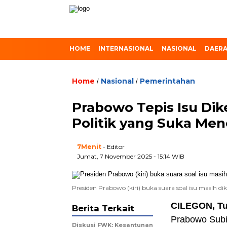
HOME
INTERNASIONAL
NASIONAL
DAER
Home
Nasional
Pemerintahan
/
/
Prabowo Tepis Isu Dik
Politik yang Suka Me
7Menit
- Editor
Jumat, 7 November 2025 - 15:14 WIB
Presiden Prabowo (kiri) buka suara soal isu masih d
CILEGON, T
Berita Terkait
Prabowo Subi
Diskusi FWK: Kesantunan