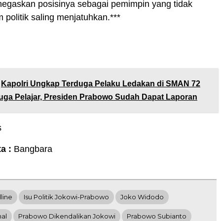
negaskan posisinya sebagai pemimpin yang tidak
 politik saling menjatuhkan.***
Kapolri Ungkap Terduga Pelaku Ledakan di SMAN 72
duga Pelajar, Presiden Prabowo Sudah Dapat Laporan
s
ta :
Bangbara
line
Isu Politik Jokowi-Prabowo
Joko Widodo
nal
Prabowo Dikendalikan Jokowi
Prabowo Subianto