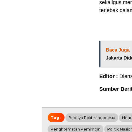
sekaligus me
terjebak dalam
Baca Juga
Jakarta Di
Editor :
Dien
Sumber Beri
Tag :
Budaya Politik Indonesia
Head
Penghormatan Pemimpin
Politik Nasio