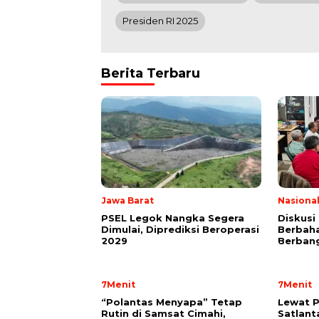
Presiden RI 2025
Berita Terbaru
Jawa Barat
Nasiona
PSEL Legok Nangka Segera
Diskusi
Dimulai, Diprediksi Beroperasi
Berbaha
2029
Berban
7Menit
7Menit
“Polantas Menyapa” Tetap
Lewat P
Rutin di Samsat Cimahi,
Satlant