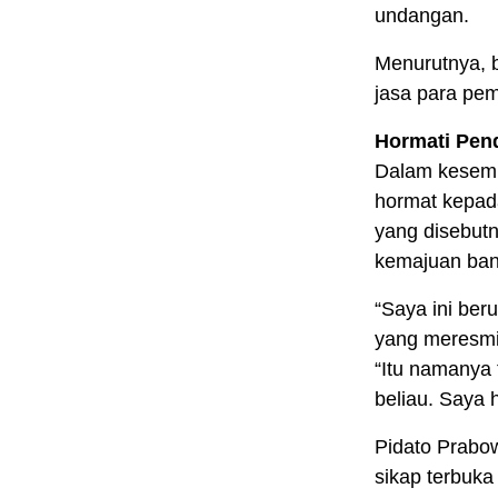
undangan.
Menurutnya, 
jasa para pe
Hormati Pend
Dalam kesemp
hormat kepad
yang disebutn
kemajuan ban
“Saya ini ber
yang meresmi
“Itu namanya 
beliau. Saya
Pidato Prabow
sikap terbuk