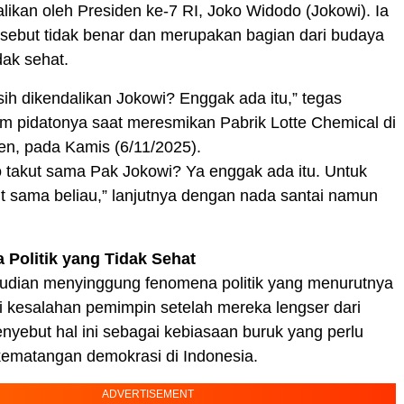
likan oleh Presiden ke-7 RI, Joko Widodo (Jokowi). Ia
ersebut tidak benar dan merupakan bagian dari budaya
idak sehat.
h dikendalikan Jokowi? Enggak ada itu,” tegas
m pidatonya saat meresmikan Pabrik Lotte Chemical di
en, pada Kamis (6/11/2025).
 takut sama Pak Jokowi? Ya enggak ada itu. Untuk
t sama beliau,” lanjutnya dengan nada santai namun
a Politik yang Tidak Sehat
dian menyinggung fenomena politik yang menurutnya
 kesalahan pemimpin setelah mereka lengser dari
enyebut hal ini sebagai kebiasaan buruk yang perlu
kematangan demokrasi di Indonesia.
ADVERTISEMENT