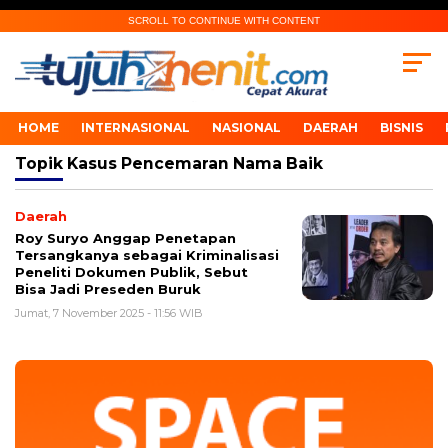
SCROLL TO CONTINUE WITH CONTENT
HOME
INTERNASIONAL
NASIONAL
DAERAH
BISNIS
Topik
Kasus Pencemaran Nama Baik
Daerah
Roy Suryo Anggap Penetapan
Tersangkanya sebagai Kriminalisasi
Peneliti Dokumen Publik, Sebut
Bisa Jadi Preseden Buruk
Jumat, 7 November 2025 - 11:56 WIB