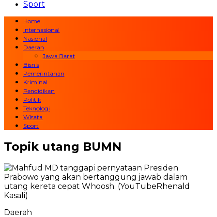
Sport
Home
Internasional
Nasional
Daerah
Jawa Barat
Bisnis
Pemerintahan
Kriminal
Pendidikan
Politik
Teknologi
Wisata
Sport
Topik
utang BUMN
Daerah