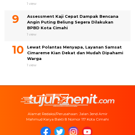
1 view
Assessment Kaji Cepat Dampak Bencana
Angin Puting Beliung Segera Dilakukan
BPBD Kota Cimahi
1 view
Lewat Polantas Menyapa, Layanan Samsat
Cimareme Kian Dekat dan Mudah Dipahami
Warga
1 view
Alamat Redaksi/Perusahaan: Jalan Jend Amir
Mahmud Karya Bakti 8 Nomor 117 Kota Cimahi