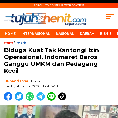
SCROLL TO CONTINUE WITH CONTENT
HOME
INTERNASIONAL
NASIONAL
DAERAH
BISNIS
/
Home
7Menit
Diduga Kuat Tak Kantongi Izin
Operasional, Indomaret Baros
Ganggu UMKM dan Pedagang
Kecil
Juhaeri Esha
- Editor
Sabtu, 31 Januari 2026 - 13:28 WIB