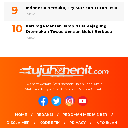
Indonesia Berduka, Try Sutrisno Tutup Usia
1 view
Karumga Mantan Jampidsus Kejagung
Ditemukan Tewas dengan Mulut Berbusa
1 view
Alamat Redaksi/Perusahaan: Jalan Jend Amir
Mahmud Karya Bakti 8 Nomor 117 Kota Cimahi
HOME
REDAKSI
PEDOMAN MEDIA SIBER
DISCLAIMER
KODE ETIK
PRIVACY
INFO IKLAN