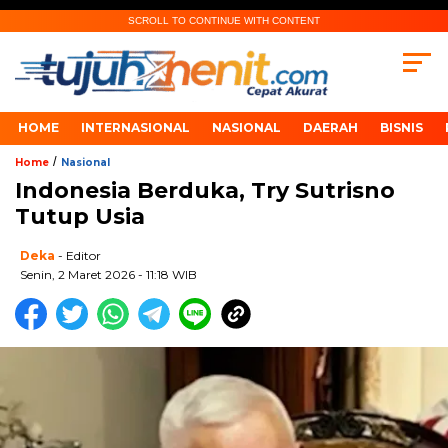
SCROLL TO CONTINUE WITH CONTENT
HOME
INTERNASIONAL
NASIONAL
DAERAH
BISNIS
/
Home
Nasional
Indonesia Berduka, Try Sutrisno
Tutup Usia
Deka
- Editor
Senin, 2 Maret 2026 - 11:18 WIB