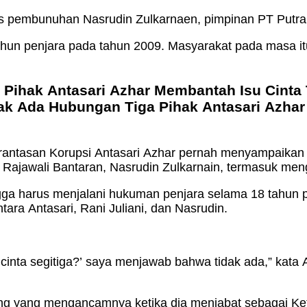
s pembunuhan Nasrudin Zulkarnaen, pimpinan PT Putra 
hun penjara pada tahun 2009. Masyarakat pada masa itu
har Menolak Klaim
antasan Korupsi Antasari Azhar pernah menyampaikan
ajawali Bantaran, Nasrudin Zulkarnain, termasuk meng
a harus menjalani hukuman penjara selama 18 tahun pad
ara Antasari, Rani Juliani, dan Nasrudin.
cinta segitiga?’ saya menjawab bahwa tidak ada,” kata
ang yang mengancamnya ketika dia menjabat sebagai K