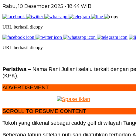
Rabu, 10 Desember 2025 - 18:44 WIB
URL berhasil dicopy
URL berhasil dicopy
Peristiwa –
Nama Rani Juliani selalu terkait dengan 
(KPK).
ADVERTISEMENT
SCROLL TO RESUME CONTENT
Tokoh yang dikenal sebagai caddy golf di wilayah Ta
Beberapa tahun setelah putusan dijatuhkan terhadap An