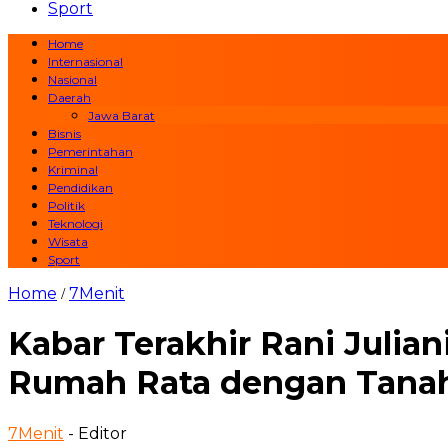
Sport
Home
Internasional
Nasional
Daerah
Jawa Barat
Bisnis
Pemerintahan
Kriminal
Pendidikan
Politik
Teknologi
Wisata
Sport
Home
7Menit
/
Kabar Terakhir Rani Julian
Rumah Rata dengan Tana
7Menit
- Editor