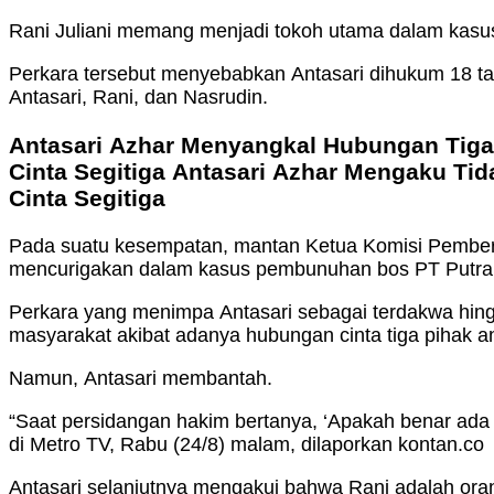
Rani Juliani memang menjadi tokoh utama dalam kasu
Perkara tersebut menyebabkan Antasari dihukum 18 ta
Antasari, Rani, dan Nasrudin.
Antasari Azhar Menyangkal Hubungan Tiga Pihak Antasari Azhar Membantah Isu Cinta Tiga Orang Antasari Az
Cinta Segitiga Antasari Azhar Mengaku Tidak Ada Hubungan Tiga Pihak Antasari Azhar Menyatakan Tidak Pernah Terlibat Dalam
Cinta Segitiga
Pada suatu kesempatan, mantan Ketua Komisi Pember
mencurigakan dalam kasus pembunuhan bos PT Putra R
Perkara yang menimpa Antasari sebagai terdakwa hingg
masyarakat akibat adanya hubungan cinta tiga pihak ant
Namun, Antasari membantah.
“Saat persidangan hakim bertanya, ‘Apakah benar ada 
di Metro TV, Rabu (24/8) malam, dilaporkan kontan.co
Antasari selanjutnya mengakui bahwa Rani adalah or