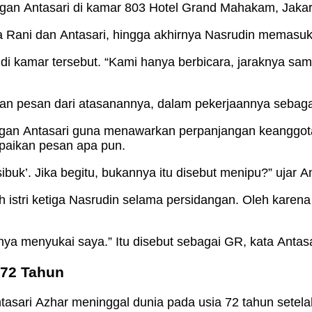
gan Antasari di kamar 803 Hotel Grand Mahakam, Jakar
a Rani dan Antasari, hingga akhirnya Nasrudin memasuki
i kamar tersebut. “Kami hanya berbicara, jaraknya sama
an pesan dari atasanannya, dalam pekerjaannya sebaga
ngan Antasari guna menawarkan perpanjangan keanggot
mpaikan pesan apa pun.
buk’. Jika begitu, bukannya itu disebut menipu?” ujar An
 istri ketiga Nasrudin selama persidangan. Oleh karen
nya menyukai saya.” Itu disebut sebagai GR, kata Antasa
 72 Tahun
ntasari Azhar meninggal dunia pada usia 72 tahun sete