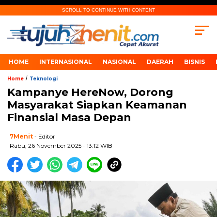
SCROLL TO CONTINUE WITH CONTENT
HOME
INTERNASIONAL
NASIONAL
DAERAH
BISNIS
/
Home
Teknologi
Kampanye HereNow, Dorong
Masyarakat Siapkan Keamanan
Finansial Masa Depan
7Menit
- Editor
Rabu, 26 November 2025 - 13:12 WIB