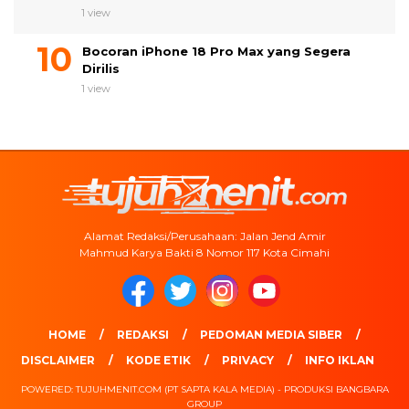
1 view
Bocoran iPhone 18 Pro Max yang Segera
Dirilis
1 view
Alamat Redaksi/Perusahaan: Jalan Jend Amir
Mahmud Karya Bakti 8 Nomor 117 Kota Cimahi
HOME
REDAKSI
PEDOMAN MEDIA SIBER
DISCLAIMER
KODE ETIK
PRIVACY
INFO IKLAN
POWERED: TUJUHMENIT.COM (PT SAPTA KALA MEDIA) - PRODUKSI BANGBARA
GROUP