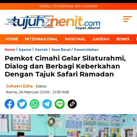
SCROLL TO CONTINUE WITH CONTENT
HOME
INTERNASIONAL
NASIONAL
DAERAH
BISNIS
/
/
/
/
Home
Agama
Daerah
Jawa Barat
Pemerintahan
Pemkot Cimahi Gelar Silaturahmi,
Dialog dan Berbagi Keberkahan
Dengan Tajuk Safari Ramadan
Juhaeri Esha
- Editor
Kamis, 26 Februari 2026 - 21:55 WIB