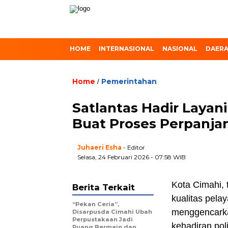
HOME
INTERNASIONAL
NASIONAL
DAER
Home
Pemerintahan
/
Satlantas Hadir Layan
Buat Proses Perpanja
Juhaeri Esha
- Editor
Selasa, 24 Februari 2026 - 07:58 WIB
Kota Cimahi,
Berita Terkait
kualitas pela
“Pekan Ceria”,
menggencarka
Disarpusda Cimahi Ubah
Perpustakaan Jadi
kehadiran pol
Ruang Bermain dan