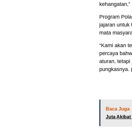
kehangatan,” 
Program Polan
jajaran untuk 
mata masyara
“Kami akan t
percaya bahw
aturan, tetap
pungkasnya. 
Baca Juga
Juta Akiba