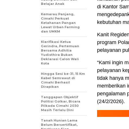
Belajar Anak
di Kantor Sam
mengedepanka
Kemarau Panjang,
Cimahi Perkuat
kebutuhan ma
Ketahanan Pangan
Lewat Urban Farming
dan UMKM
Kanit Regiden
program Pola
Klarifikasi Ketua
Gerindra, Pertemuan
pelayanan publ
Bersama Adhitia
Yudisthira Bukan
Deklarasi Calon Wali
“Kami ingin 
Kota
pelayanan kep
Hingga Sesi ke-31, 15 Km
tidak hanya 
Kabel Semrawut di
Cimahi Berhasil
memberikan i
Dirapikan
pengalaman p
Tanggapan Objektif
(24/2/2026).
Politisi Golkar, Bicara
Pilkada Cimahi 2030
Masih Terlalu Dini
Tanah Hunian Lama
Belum Bersertifikat,