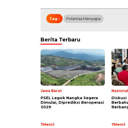
Tag :
Polantas Menyapa
Berita Terbaru
Jawa Barat
Nasiona
PSEL Legok Nangka Segera
Diskusi
Dimulai, Diprediksi Beroperasi
Berbaha
2029
Berban
7Menit
7Menit