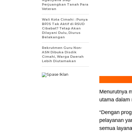
Ngatiyana Siap
Perjuangkan Tanah Para
Veteran
Wali Kota Cimahi : Punya
BPJS Tak Aktif di RSUD
Cibabat? Tetap Akan
Dilayani Dulu, Diurus
Belakangan
Rekrutmen Guru Non-
ASN Dibuka Disdik
Cimahi, Warga Daerah
Lebih Diutamakan
Menurutnya m
utama dalam 
“Dengan prog
pelayanan yan
semua layanan