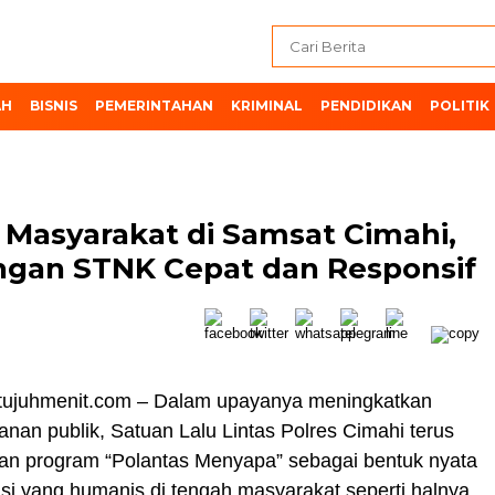
AH
BISNIS
PEMERINTAHAN
KRIMINAL
PENDIDIKAN
POLITIK
i Masyarakat di Samsat Cimahi,
ngan STNK Cepat dan Responsif
 tujuhmenit.com – Dalam upayanya meningkatkan
yanan publik, Satuan Lalu Lintas Polres Cimahi terus
n program “Polantas Menyapa” sebagai bentuk nyata
isi yang humanis di tengah masyarakat seperti halnya