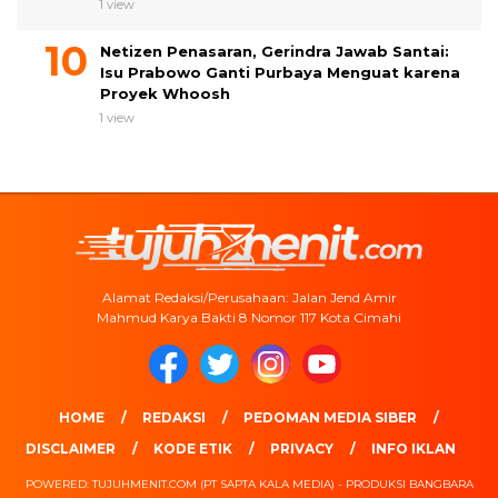
1 view
Netizen Penasaran, Gerindra Jawab Santai:
Isu Prabowo Ganti Purbaya Menguat karena
Proyek Whoosh
1 view
Alamat Redaksi/Perusahaan: Jalan Jend Amir
Mahmud Karya Bakti 8 Nomor 117 Kota Cimahi
HOME
REDAKSI
PEDOMAN MEDIA SIBER
DISCLAIMER
KODE ETIK
PRIVACY
INFO IKLAN
POWERED: TUJUHMENIT.COM (PT SAPTA KALA MEDIA) - PRODUKSI BANGBARA