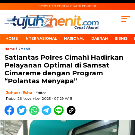
SCROLL TO CONTINUE WITH CONTENT
HOME
INTERNASIONAL
NASIONAL
DAERAH
BISNIS
/
Home
7Menit
Satlantas Polres Cimahi Hadirkan
Pelayanan Optimal di Samsat
Cimareme dengan Program
“Polantas Menyapa”
Juhaeri Esha
- Editor
Rabu, 26 November 2025 - 07:29 WIB