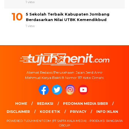
1 view
5 Sekolah Terbaik Kabupaten Jombang
Berdasarkan Nilai UTBK Kemendikbud
1 view
Alamat Redaksi/Perusahaan: Jalan Jend Amir
Mahmud Karya Bakti 8 Nomor 117 Kota Cimahi
HOME
REDAKSI
PEDOMAN MEDIA SIBER
DISCLAIMER
KODE ETIK
PRIVACY
INFO IKLAN
POWERED: TUJUHMENIT.COM (PT SAPTA KALA MEDIA) - PRODUKSI BANGBARA
GROUP