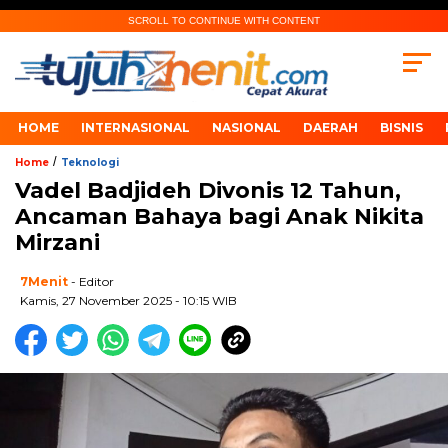
SCROLL TO CONTINUE WITH CONTENT
HOME
INTERNASIONAL
NASIONAL
DAERAH
BISNIS
/
Home
Teknologi
Vadel Badjideh Divonis 12 Tahun,
Ancaman Bahaya bagi Anak Nikita
Mirzani
7Menit
- Editor
Kamis, 27 November 2025 - 10:15 WIB