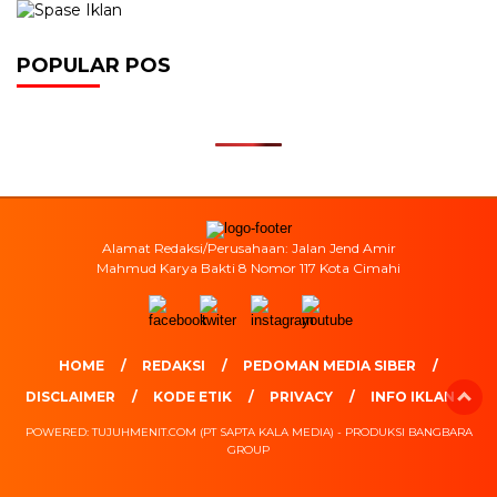
POPULAR POS
Alamat Redaksi/Perusahaan: Jalan Jend Amir
Mahmud Karya Bakti 8 Nomor 117 Kota Cimahi
HOME
REDAKSI
PEDOMAN MEDIA SIBER
DISCLAIMER
KODE ETIK
PRIVACY
INFO IKLAN
POWERED: TUJUHMENIT.COM (PT SAPTA KALA MEDIA) - PRODUKSI BANGBARA
GROUP