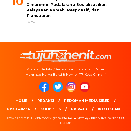
Cimareme, Padalarang Sosialisasikan
Pelayanan Ramah, Responsif, dan
Transparan
1 view
Alamat Redaksi/Perusahaan: Jalan Jend Amir
Mahmud Karya Bakti 8 Nomor 117 Kota Cimahi
HOME
REDAKSI
PEDOMAN MEDIA SIBER
DISCLAIMER
KODE ETIK
PRIVACY
INFO IKLAN
POWERED: TUJUHMENIT.COM (PT SAPTA KALA MEDIA) - PRODUKSI BANGBARA
GROUP