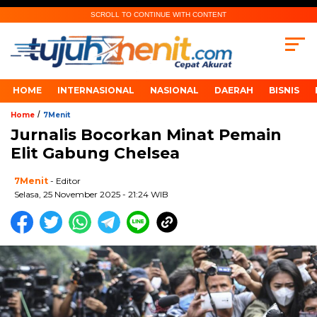
SCROLL TO CONTINUE WITH CONTENT
HOME
INTERNASIONAL
NASIONAL
DAERAH
BISNIS
/
Home
7Menit
Jurnalis Bocorkan Minat Pemain
Elit Gabung Chelsea
7Menit
- Editor
Selasa, 25 November 2025 - 21:24 WIB