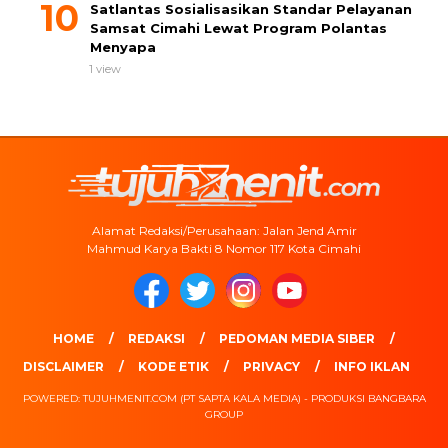
Satlantas Sosialisasikan Standar Pelayanan
Samsat Cimahi Lewat Program Polantas
Menyapa
1 view
Alamat Redaksi/Perusahaan: Jalan Jend Amir
Mahmud Karya Bakti 8 Nomor 117 Kota Cimahi
HOME
REDAKSI
PEDOMAN MEDIA SIBER
DISCLAIMER
KODE ETIK
PRIVACY
INFO IKLAN
POWERED: TUJUHMENIT.COM (PT SAPTA KALA MEDIA) - PRODUKSI BANGBARA
GROUP