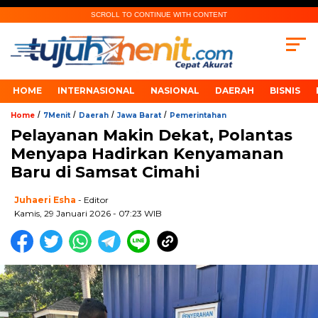
SCROLL TO CONTINUE WITH CONTENT
HOME
INTERNASIONAL
NASIONAL
DAERAH
BISNIS
/
/
/
/
Home
7Menit
Daerah
Jawa Barat
Pemerintahan
Pelayanan Makin Dekat, Polantas
Menyapa Hadirkan Kenyamanan
Baru di Samsat Cimahi
Juhaeri Esha
- Editor
Kamis, 29 Januari 2026 - 07:23 WIB