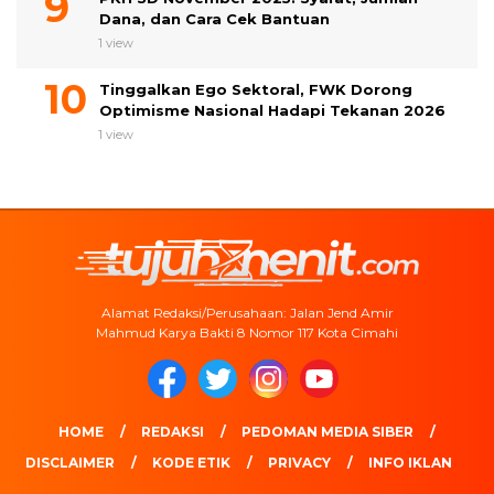
Dana, dan Cara Cek Bantuan
1 view
Tinggalkan Ego Sektoral, FWK Dorong
Optimisme Nasional Hadapi Tekanan 2026
1 view
Alamat Redaksi/Perusahaan: Jalan Jend Amir
Mahmud Karya Bakti 8 Nomor 117 Kota Cimahi
HOME
REDAKSI
PEDOMAN MEDIA SIBER
DISCLAIMER
KODE ETIK
PRIVACY
INFO IKLAN