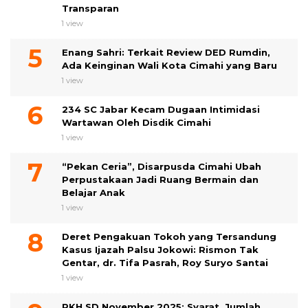
Transparan
1 view
Enang Sahri: Terkait Review DED Rumdin,
Ada Keinginan Wali Kota Cimahi yang Baru
1 view
234 SC Jabar Kecam Dugaan Intimidasi
Wartawan Oleh Disdik Cimahi
1 view
“Pekan Ceria”, Disarpusda Cimahi Ubah
Perpustakaan Jadi Ruang Bermain dan
Belajar Anak
1 view
Deret Pengakuan Tokoh yang Tersandung
Kasus Ijazah Palsu Jokowi: Rismon Tak
Gentar, dr. Tifa Pasrah, Roy Suryo Santai
1 view
PKH SD November 2025: Syarat, Jumlah