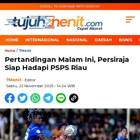
SCROLL TO CONTINUE WITH CONTENT
HOME
INTERNASIONAL
NASIONAL
DAERAH
BISNIS
/
Home
7Menit
Pertandingan Malam Ini, Persiraja
Siap Hadapi PSPS Riau
7Menit
- Editor
Sabtu, 22 November 2025 - 14:24 WIB