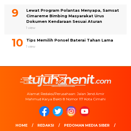
Lewat Program Polantas Menyapa, Samsat
Cimareme Bimbing Masyarakat Urus
Dokumen Kendaraan Sesuai Aturan
1 view
Tips Memilih Ponsel Baterai Tahan Lama
1 view
Alamat Redaksi/Perusahaan: Jalan Jend Amir
Mahmud Karya Bakti 8 Nomor 117 Kota Cimahi
HOME
REDAKSI
PEDOMAN MEDIA SIBER