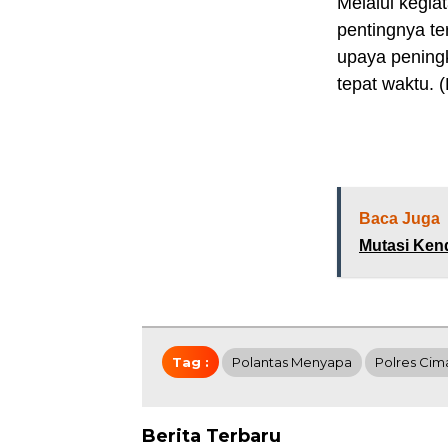
Melalui kegia
pentingnya te
upaya pening
tepat waktu. 
Baca Juga
Mutasi Ken
Tag :
Polantas Menyapa
Polres Cim
Berita Terbaru