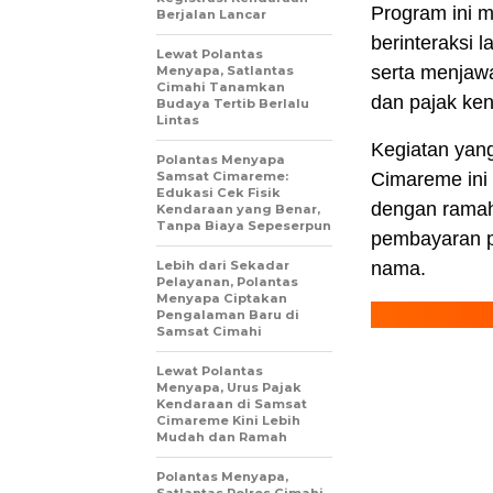
Program ini m
Berjalan Lancar
berinteraksi
Lewat Polantas
serta menjawa
Menyapa, Satlantas
Cimahi Tanamkan
dan pajak ke
Budaya Tertib Berlalu
Lintas
Kegiatan yan
Polantas Menyapa
Samsat Cimareme:
Cimareme ini 
Edukasi Cek Fisik
dengan ramah
Kendaraan yang Benar,
Tanpa Biaya Sepeserpun
pembayaran pa
Lebih dari Sekadar
nama.
Pelayanan, Polantas
Menyapa Ciptakan
Pengalaman Baru di
Samsat Cimahi
Lewat Polantas
Menyapa, Urus Pajak
Kendaraan di Samsat
Cimareme Kini Lebih
Mudah dan Ramah
Polantas Menyapa,