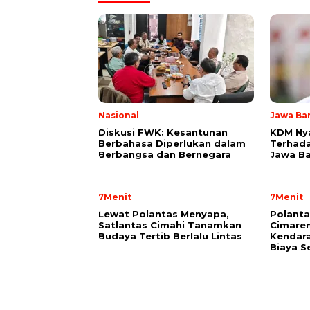
Nasional
Jawa Ba
Diskusi FWK: Kesantunan
KDM Ny
Berbahasa Diperlukan dalam
Terhada
Berbangsa dan Bernegara
Jawa Ba
7Menit
7Menit
Lewat Polantas Menyapa,
Polant
Satlantas Cimahi Tanamkan
Cimarem
Budaya Tertib Berlalu Lintas
Kendara
Biaya S