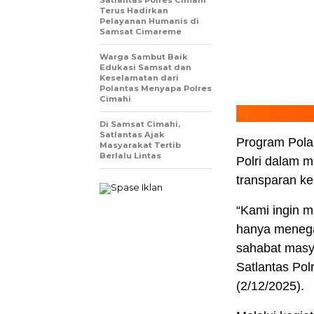
Satlantas Polres Cimahi
Terus Hadirkan
Pelayanan Humanis di
Samsat Cimareme
Warga Sambut Baik
Edukasi Samsat dan
Keselamatan dari
Polantas Menyapa Polres
Cimahi
Di Samsat Cimahi,
Satlantas Ajak
Program Pola
Masyarakat Tertib
Berlalu Lintas
Polri dalam m
transparan k
“Kami ingin m
hanya menegak
sahabat masya
Satlantas Pol
(2/12/2025).