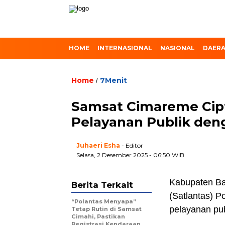
HOME
INTERNASIONAL
NASIONAL
DAER
Home
7Menit
/
Samsat Cimareme Cip
Pelayanan Publik den
Juhaeri Esha
- Editor
Selasa, 2 Desember 2025 - 06:50 WIB
Kabupaten Ba
Berita Terkait
(Satlantas) P
“Polantas Menyapa”
pelayanan pub
Tetap Rutin di Samsat
Cimahi, Pastikan
Registrasi Kendaraan