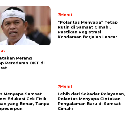
7Menit
“Polantas Menyapa” Tetap
Rutin di Samsat Cimahi,
Pastikan Registrasi
Kendaraan Berjalan Lancar
rat
atakan Perang
p Peredaran OKT di
rat
7Menit
as Menyapa Samsat
Lebih dari Sekadar Pelayanan,
e: Edukasi Cek Fisik
Polantas Menyapa Ciptakan
an yang Benar, Tanpa
Pengalaman Baru di Samsat
epeserpun
Cimahi