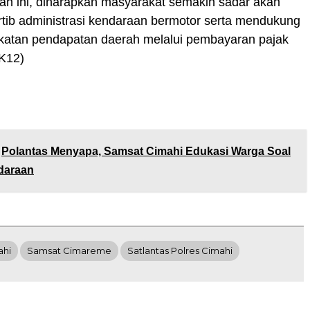
tan ini, diharapkan masyarakat semakin sadar akan
rtib administrasi kendaraan bermotor serta mendukung
katan pendapatan daerah melalui pembayaran pajak
(K12)
Polantas Menyapa, Samsat Cimahi Edukasi Warga Soal
daraan
ahi
Samsat Cimareme
Satlantas Polres Cimahi