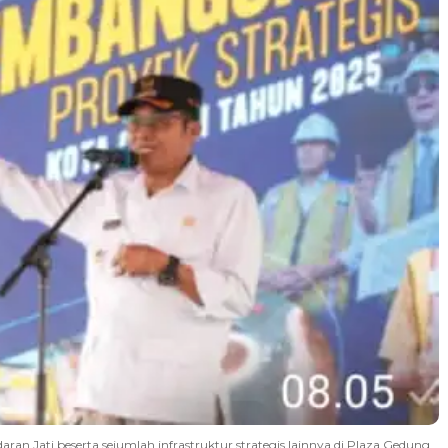
an Jati beserta sejumlah infrastruktur strategis lainnya di Plaza Gedung