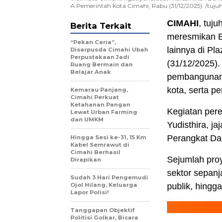
A Pemerintah Kota Cimahi, Rabu (31/12/2025). /tuj
CIMAHI
, tuj
Berita Terkait
meresmikan Bu
“Pekan Ceria”,
lainnya di P
Disarpusda Cimahi Ubah
Perpustakaan Jadi
(31/12/2025)
Ruang Bermain dan
Belajar Anak
pembangunan 
kota, serta p
Kemarau Panjang,
Cimahi Perkuat
Ketahanan Pangan
Kegiatan pere
Lewat Urban Farming
dan UMKM
Yudisthira, j
Perangkat Da
Hingga Sesi ke-31, 15 Km
Kabel Semrawut di
Cimahi Berhasil
Sejumlah proy
Dirapikan
sektor sepanja
Sudah 3 Hari Pengemudi
Ojol Hilang, Keluarga
publik, hing
Lapor Polisi!
Tanggapan Objektif
Politisi Golkar, Bicara