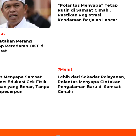
“Polantas Menyapa” Tetap
Rutin di Samsat Cimahi,
Pastikan Registrasi
Kendaraan Berjalan Lancar
rat
atakan Perang
p Peredaran OKT di
rat
7Menit
as Menyapa Samsat
Lebih dari Sekadar Pelayanan,
e: Edukasi Cek Fisik
Polantas Menyapa Ciptakan
an yang Benar, Tanpa
Pengalaman Baru di Samsat
epeserpun
Cimahi