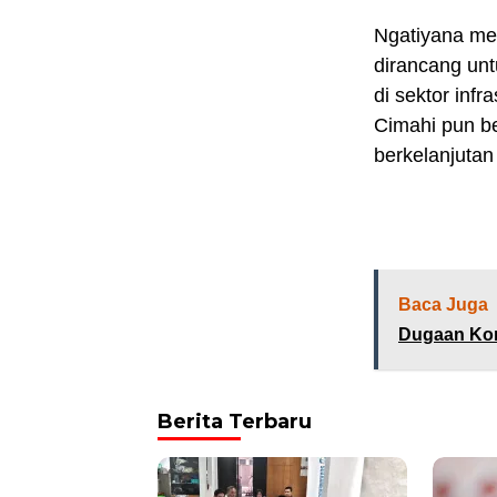
Ngatiyana me
dirancang un
di sektor inf
Cimahi pun b
berkelanjutan
Baca Juga
Dugaan Kor
Berita Terbaru