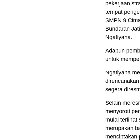
pekerjaan str
tempat pengel
SMPN 9 Cimah
Bundaran Jat
Ngatiyana.
Adapun pemban
untuk memperb
Ngatiyana me
direncanakan
segera diresm
Selain meresm
menyoroti pe
mulai terliha
merupakan ba
menciptakan 