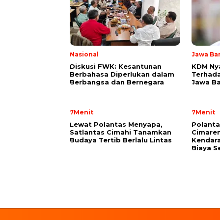
Nasional
Jawa Ba
Diskusi FWK: Kesantunan
KDM Ny
Berbahasa Diperlukan dalam
Terhada
Berbangsa dan Bernegara
Jawa Ba
7Menit
7Menit
Lewat Polantas Menyapa,
Polant
Satlantas Cimahi Tanamkan
Cimarem
Budaya Tertib Berlalu Lintas
Kendara
Biaya S