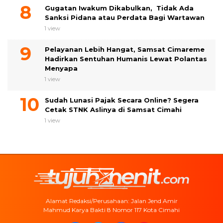
Gugatan Iwakum Dikabulkan, Tidak Ada
Sanksi Pidana atau Perdata Bagi Wartawan
1 view
Pelayanan Lebih Hangat, Samsat Cimareme
Hadirkan Sentuhan Humanis Lewat Polantas
Menyapa
1 view
Sudah Lunasi Pajak Secara Online? Segera
Cetak STNK Aslinya di Samsat Cimahi
1 view
Alamat Redaksi/Perusahaan: Jalan Jend Amir
Mahmud Karya Bakti 8 Nomor 117 Kota Cimahi