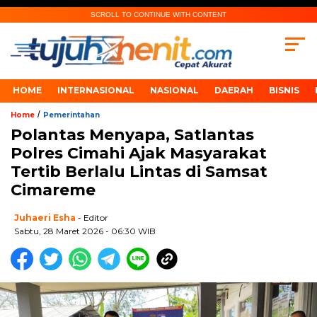
SCROLL TO CONTINUE WITH CONTENT
HOME
INTERNASIONAL
NASIONAL
DAERAH
BISNIS
/
Home
Pemerintahan
Polantas Menyapa, Satlantas
Polres Cimahi Ajak Masyarakat
Tertib Berlalu Lintas di Samsat
Cimareme
Juhaeri Esha
- Editor
Sabtu, 28 Maret 2026 - 06:30 WIB