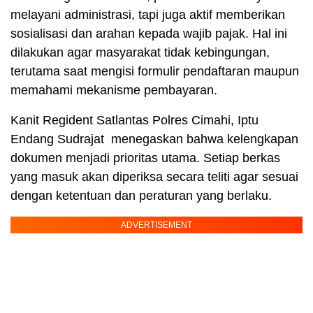
melayani administrasi, tapi juga aktif memberikan
sosialisasi dan arahan kepada wajib pajak. Hal ini
dilakukan agar masyarakat tidak kebingungan,
terutama saat mengisi formulir pendaftaran maupun
memahami mekanisme pembayaran.
Kanit Regident Satlantas Polres Cimahi, Iptu
Endang Sudrajat menegaskan bahwa kelengkapan
dokumen menjadi prioritas utama. Setiap berkas
yang masuk akan diperiksa secara teliti agar sesuai
dengan ketentuan dan peraturan yang berlaku.
ADVERTISEMENT