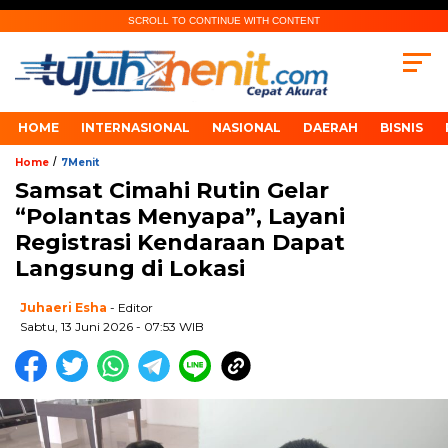
SCROLL TO CONTINUE WITH CONTENT
HOME
INTERNASIONAL
NASIONAL
DAERAH
BISNIS
/
Home
7Menit
Samsat Cimahi Rutin Gelar
“Polantas Menyapa”, Layani
Registrasi Kendaraan Dapat
Langsung di Lokasi
Juhaeri Esha
- Editor
Sabtu, 13 Juni 2026 - 07:53 WIB