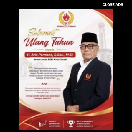
CLOSE ADS