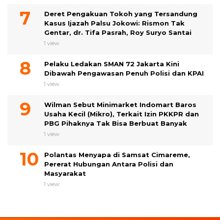
Deret Pengakuan Tokoh yang Tersandung
Kasus Ijazah Palsu Jokowi: Rismon Tak
Gentar, dr. Tifa Pasrah, Roy Suryo Santai
1 view
Pelaku Ledakan SMAN 72 Jakarta Kini
Dibawah Pengawasan Penuh Polisi dan KPAI
1 view
Wilman Sebut Minimarket Indomart Baros
Usaha Kecil (Mikro), Terkait Izin PKKPR dan
PBG Pihaknya Tak Bisa Berbuat Banyak
1 view
Polantas Menyapa di Samsat Cimareme,
Pererat Hubungan Antara Polisi dan
Masyarakat
1 view