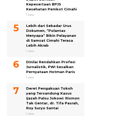
Kepesertaan BPJS
Kesehatan Pemkot Cimahi
1 view
Lebih dari Sekadar Urus
Dokumen, “Polantas
Menyapa” Bikin Pelayanan
di Samsat Cimahi Terasa
Lebih Akrab
1 view
Dinilai Rendahkan Profesi
Jurnalistik, PWI Sesalkan
Pernyataan Hotman Paris
1 view
Deret Pengakuan Tokoh
yang Tersandung Kasus
Ijazah Palsu Jokowi: Rismon
Tak Gentar, dr. Tifa Pasrah,
Roy Suryo Santai
1 view