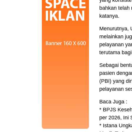
bahkan telah 
katanya.
Menurutnya, 
melainkan ju
pelayanan yan
terutama bag
Sebagai bent
pasien denga
(PBI) yang di
pelayanan ses
Baca Juga :
* BPJS Keseha
per 2026, Ini
* Istana Ungk