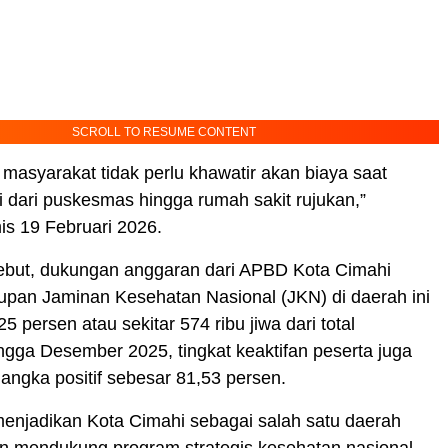
SCROLL TO RESUME CONTENT
n masyarakat tidak perlu khawatir akan biaya saat
i dari puskesmas hingga rumah sakit rujukan,”
is 19 Februari 2026.
ebut, dukungan anggaran dari APBD Kota Cimahi
pan Jaminan Kesehatan Nasional (JKN) di daerah ini
 persen atau sekitar 574 ribu jiwa dari total
gga Desember 2025, tingkat keaktifan peserta juga
ngka positif sebesar 81,53 persen.
menjadikan Kota Cimahi sebagai salah satu daerah
n mendukung program strategis kesehatan nasional,