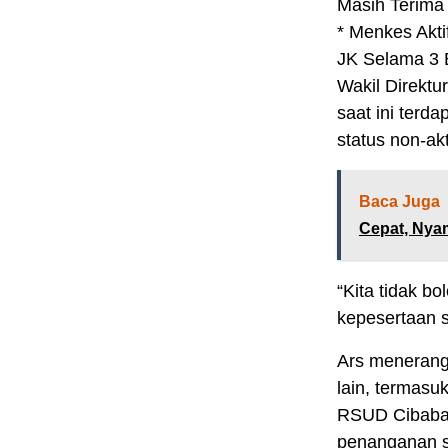
Masih Terima
* Menkes Akti
JK Selama 3 
Wakil Direkt
saat ini terd
status non-akt
Baca Juga
Cepat, Nya
“Kita tidak b
kepesertaan se
Ars menerang
lain, termasu
RSUD Cibabat
penanganan s