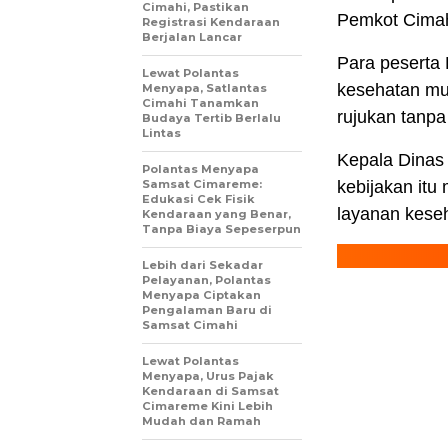
Cimahi, Pastikan
Pemkot Cimah
Registrasi Kendaraan
Berjalan Lancar
Para peserta
Lewat Polantas
kesehatan mul
Menyapa, Satlantas
Cimahi Tanamkan
rujukan tanpa
Budaya Tertib Berlalu
Lintas
Kepala Dinas
Polantas Menyapa
Samsat Cimareme:
kebijakan itu
Edukasi Cek Fisik
layanan kese
Kendaraan yang Benar,
Tanpa Biaya Sepeserpun
Lebih dari Sekadar
Pelayanan, Polantas
Menyapa Ciptakan
Pengalaman Baru di
Samsat Cimahi
Lewat Polantas
Menyapa, Urus Pajak
Kendaraan di Samsat
Cimareme Kini Lebih
Mudah dan Ramah