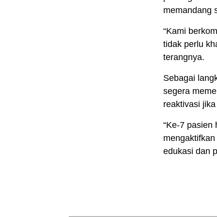
memandang st
“Kami berkom
tidak perlu k
terangnya.
Sebagai lang
segera memer
reaktivasi jik
“Ke-7 pasien 
mengaktifkan
edukasi dan p