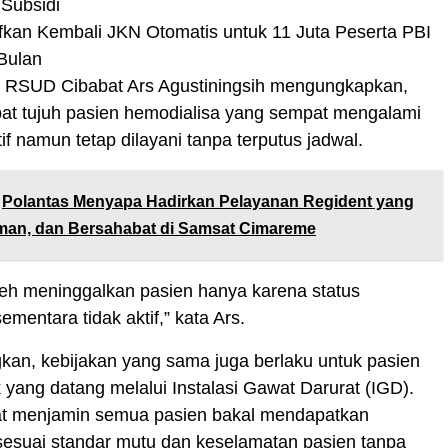
 Subsidi
fkan Kembali JKN Otomatis untuk 11 Juta Peserta PBI
Bulan
ur RSUD Cibabat Ars Agustiningsih mengungkapkan,
apat tujuh pasien hemodialisa yang sempat mengalami
if namun tetap dilayani tanpa terputus jadwal.
Polantas Menyapa Hadirkan Pelayanan Regident yang
man, dan Bersahabat di Samsat Cimareme
oleh meninggalkan pasien hanya karena status
mentara tidak aktif,” kata Ars.
kan, kebijakan yang sama juga berlaku untuk pasien
k yang datang melalui Instalasi Gawat Darurat (IGD).
 menjamin semua pasien bakal mendapatkan
esuai standar mutu dan keselamatan pasien tanpa