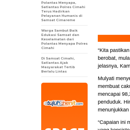
Polantas Menyapa,
Satlantas Polres Cimahi
Terus Hadirkan
Pelayanan Humanis di
Samsat Cimareme
Warga Sambut Baik
Edukasi Samsat dan
Keselamatan dari
Polantas Menyapa Polres
Cimahi
“Kita pastika
berobat, mula
Di Samsat Cimahi,
Satlantas Ajak
jelasnya, Kam
Masyarakat Tertib
Berlalu Lintas
Mulyati meny
membuat caku
mencapai 98,25
penduduk. Hin
menunjukkan a
“Capaian ini 
yang konsiste