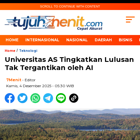
SCROLL TO CONTINUE WITH CONTENT
HOME
INTERNASIONAL
NASIONAL
DAERAH
BISNIS
/
Home
Teknologi
Universitas AS Tingkatkan Lulusan
Tak Tergantikan oleh AI
7Menit
- Editor
Kamis, 4 Desember 2025 - 05:30 WIB