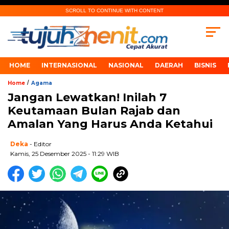
SCROLL TO CONTINUE WITH CONTENT
HOME
INTERNASIONAL
NASIONAL
DAERAH
BISNIS
/
Home
Agama
Jangan Lewatkan! Inilah 7
Keutamaan Bulan Rajab dan
Amalan Yang Harus Anda Ketahui
Deka
- Editor
Kamis, 25 Desember 2025 - 11:29 WIB