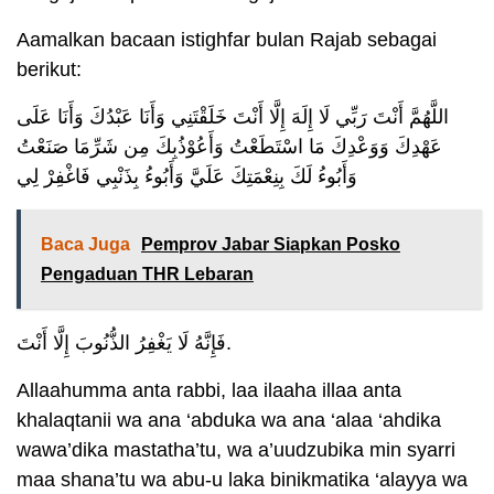
Aamalkan bacaan istighfar bulan Rajab sebagai
berikut:
اللَّهُمَّ أَنْتَ رَبِّي لَا إِلَهَ إِلَّا أَنْتَ خَلَقْتَنِي وَأَنَا عَبْدُكَ وَأَنَا عَلَى
عَهْدِكَ وَوَعْدِكَ مَا اسْتَطَعْتُ وَأَعُوْذُبِكَ مِن شَرِّمَا صَنَعْتُ
وَأَبُوءُ لَكَ بِنِعْمَتِكَ عَلَيَّ وَأَبُوءُ بِذَنْبِي فَاغْفِرْ لِي
Baca Juga
Pemprov Jabar Siapkan Posko
Pengaduan THR Lebaran
فَإِنَّهُ لَا يَغْفِرُ الذُّنُوبَ إِلَّا أَنْتَ.
Allaahumma anta rabbi, laa ilaaha illaa anta
khalaqtanii wa ana ‘abduka wa ana ‘alaa ‘ahdika
wawa’dika mastatha’tu, wa a’uudzubika min syarri
maa shana’tu wa abu-u laka binikmatika ‘alayya wa