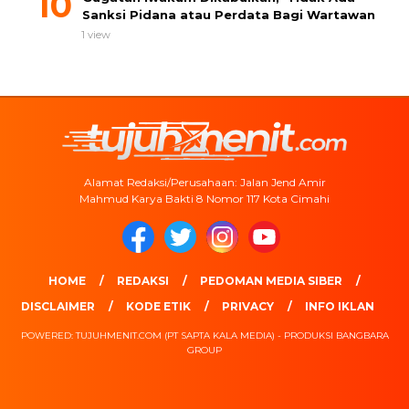
Sanksi Pidana atau Perdata Bagi Wartawan
1 view
Alamat Redaksi/Perusahaan: Jalan Jend Amir
Mahmud Karya Bakti 8 Nomor 117 Kota Cimahi
HOME
REDAKSI
PEDOMAN MEDIA SIBER
DISCLAIMER
KODE ETIK
PRIVACY
INFO IKLAN
POWERED: TUJUHMENIT.COM (PT SAPTA KALA MEDIA) - PRODUKSI BANGBARA
GROUP