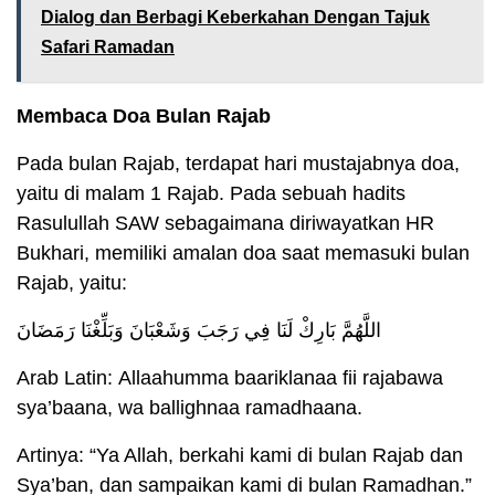
Dialog dan Berbagi Keberkahan Dengan Tajuk
Safari Ramadan
Membaca Doa Bulan Rajab
Pada bulan Rajab, terdapat hari mustajabnya doa,
yaitu di malam 1 Rajab. Pada sebuah hadits
Rasulullah SAW sebagaimana diriwayatkan HR
Bukhari, memiliki amalan doa saat memasuki bulan
Rajab, yaitu:
اللَّهُمَّ بَارِكْ لَنَا فِي رَجَبَ وَشَعْبَانَ وَبَلِّغْنَا رَمَضَانَ
Arab Latin: Allaahumma baariklanaa fii rajabawa
sya’baana, wa ballighnaa ramadhaana.
Artinya: “Ya Allah, berkahi kami di bulan Rajab dan
Sya’ban, dan sampaikan kami di bulan Ramadhan.”