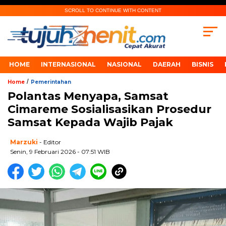
SCROLL TO CONTINUE WITH CONTENT
HOME
INTERNASIONAL
NASIONAL
DAERAH
BISNIS
/
Home
Pemerintahan
Polantas Menyapa, Samsat
Cimareme Sosialisasikan Prosedur
Samsat Kepada Wajib Pajak
Marzuki
- Editor
Senin, 9 Februari 2026 - 07:51 WIB