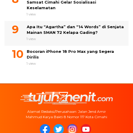
Samsat Cimahi Gelar Sosialisasi
Keselamatan
1 view
Apa Itu “Agartha” dan “14 Words” di Senjata
Mainan SMAN 72 Kelapa Gading?
1 view
Bocoran iPhone 18 Pro Max yang Segera
Dirilis
1 view
Alamat Redaksi/Perusahaan: Jalan Jend Amir
Mahmud Karya Bakti 8 Nomor 117 Kota Cimahi