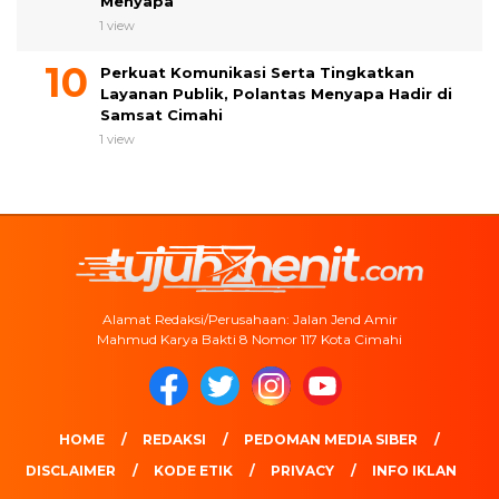
Menyapa
1 view
Perkuat Komunikasi Serta Tingkatkan
Layanan Publik, Polantas Menyapa Hadir di
Samsat Cimahi
1 view
Alamat Redaksi/Perusahaan: Jalan Jend Amir
Mahmud Karya Bakti 8 Nomor 117 Kota Cimahi
HOME
REDAKSI
PEDOMAN MEDIA SIBER
DISCLAIMER
KODE ETIK
PRIVACY
INFO IKLAN