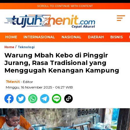
SCROLL TO CONTINUE WITH CONTENT
HOME
INTERNASIONAL
NASIONAL
DAERAH
BISNIS
/
Home
Teknologi
Warung Mbah Kebo di Pinggir
Jurang, Rasa Tradisional yang
Menggugah Kenangan Kampung
7Menit
- Editor
Minggu, 16 November 2025 - 06:27 WIB