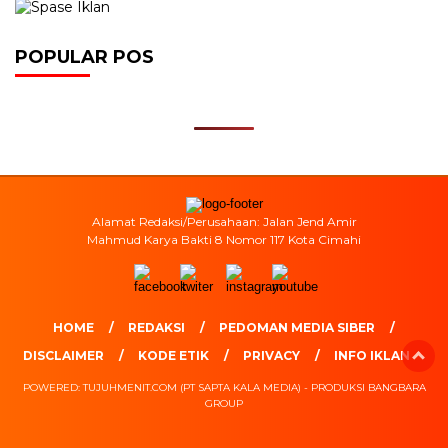
POPULAR POS
Alamat Redaksi/Perusahaan: Jalan Jend Amir
Mahmud Karya Bakti 8 Nomor 117 Kota Cimahi
HOME
REDAKSI
PEDOMAN MEDIA SIBER
DISCLAIMER
KODE ETIK
PRIVACY
INFO IKLAN
POWERED: TUJUHMENIT.COM (PT SAPTA KALA MEDIA) - PRODUKSI BANGBARA
GROUP