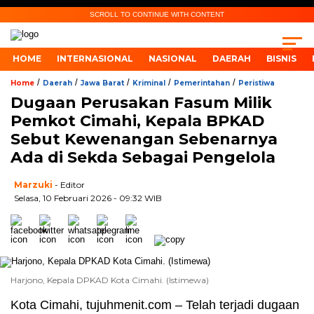
SCROLL TO CONTINUE WITH CONTENT
HOME
INTERNASIONAL
NASIONAL
DAERAH
BISNIS
/
/
/
/
/
Home
Daerah
Jawa Barat
Kriminal
Pemerintahan
Peristiwa
Dugaan Perusakan Fasum Milik
Pemkot Cimahi, Kepala BPKAD
Sebut Kewenangan Sebenarnya
Ada di Sekda Sebagai Pengelola
Marzuki
- Editor
Selasa, 10 Februari 2026 - 09:32 WIB
Harjono, Kepala DPKAD Kota Cimahi. (Istimewa)
Kota Cimahi, tujuhmenit.com – Telah terjadi dugaan