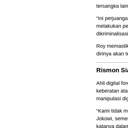
tersangka lain
“Ini perjuang
melakukan pen
dikriminalisas
Roy memastik
dirinya akan t
Rismon Sia
Ahli digital fo
keberatan ata
manipulasi di
“Kami tidak m
Jokowi, semen
katanya dala