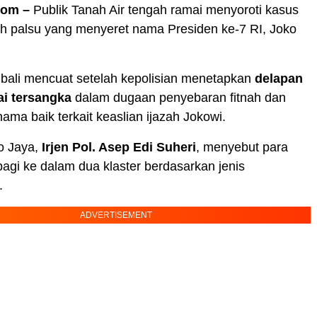
com –
Publik Tanah Air tengah ramai menyoroti kasus
ah palsu yang menyeret nama Presiden ke-7 RI, Joko
mbali mencuat setelah kepolisian menetapkan
delapan
i tersangka
dalam dugaan penyebaran fitnah dan
ma baik terkait keaslian ijazah Jokowi.
o Jaya,
Irjen Pol. Asep Edi Suheri
, menyebut para
bagi ke dalam dua klaster berdasarkan jenis
.
ADVERTISEMENT