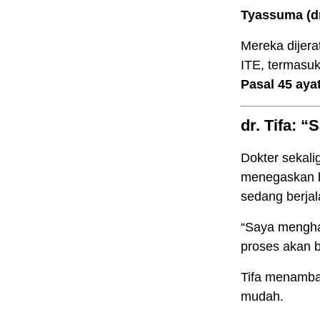
Tyassuma (dr
Mereka dijer
ITE, termasu
Pasal 45 aya
dr. Tifa: 
Dokter sekali
menegaskan b
sedang berjal
“Saya mengha
proses akan b
Tifa menamba
mudah.