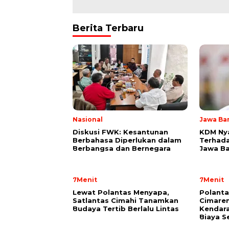
Berita Terbaru
Nasional
Jawa Ba
Diskusi FWK: Kesantunan
KDM Ny
Berbahasa Diperlukan dalam
Terhada
Berbangsa dan Bernegara
Jawa Ba
7Menit
7Menit
Lewat Polantas Menyapa,
Polant
Satlantas Cimahi Tanamkan
Cimarem
Budaya Tertib Berlalu Lintas
Kendara
Biaya S