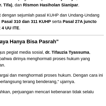
. Tifa)
, dan
Rismon Hasiholan Sianipar
.
at dengan sejumlah pasal KUHP dan Undang-Undang
k
Pasal 310 dan 311 KUHP
serta
Pasal 27A juncto
t 4 UU ITE
.
“Saya Hanya Bisa Pasrah”
gus pegiat media sosial,
dr. Tifauzia Tyassuma
,
ahwa dirinya menghormati proses hukum yang
an.
rgai dan menghormati proses hukum. Dengan cara ini
erlangsung terang benderang,” ujarnya.
hkan, perjuangan mencari kebenaran tidak selalu