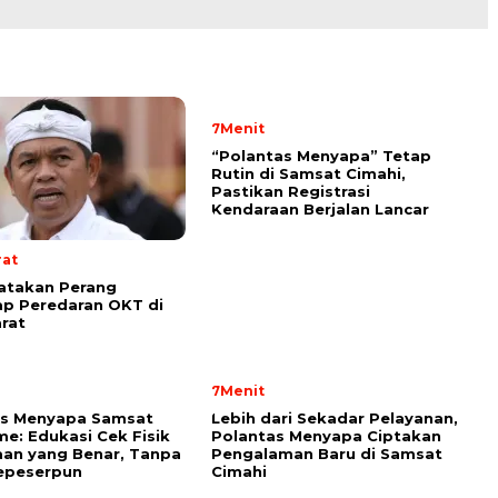
7Menit
“Polantas Menyapa” Tetap
Rutin di Samsat Cimahi,
Pastikan Registrasi
Kendaraan Berjalan Lancar
rat
atakan Perang
p Peredaran OKT di
rat
7Menit
as Menyapa Samsat
Lebih dari Sekadar Pelayanan,
e: Edukasi Cek Fisik
Polantas Menyapa Ciptakan
an yang Benar, Tanpa
Pengalaman Baru di Samsat
epeserpun
Cimahi