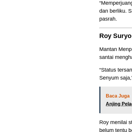
“Memperjuangk
dan berliku. S
pasrah.
Roy Suryo
Mantan Menpo
santai mengha
“Status tersa
Senyum saja,
Baca Juga
Anjing Pel
Roy menilai s
belum tentu b