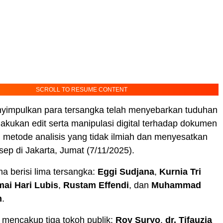
SCROLL TO RESUME CONTENT
nyimpulkan para tersangka telah menyebarkan tuduhan
akukan edit serta manipulasi digital terhadap dokumen
 metode analisis yang tidak ilmiah dan menyesatkan
Asep di Jakarta, Jumat (7/11/2025).
ma berisi lima tersangka:
Eggi Sudjana
,
Kurnia Tri
ai Hari Lubis
,
Rustam Effendi
, dan
Muhammad
h
.
 mencakup tiga tokoh publik:
Roy Suryo
,
dr. Tifauzia