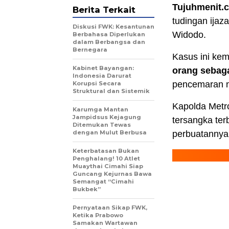
Tujuhmenit.
Berita Terkait
tudingan ijaz
Diskusi FWK: Kesantunan
Widodo.
Berbahasa Diperlukan
dalam Berbangsa dan
Bernegara
Kasus ini ke
Kabinet Bayangan:
orang sebaga
Indonesia Darurat
pencemaran na
Korupsi Secara
Struktural dan Sistemik
Kapolda Metr
Karumga Mantan
Jampidsus Kejagung
tersangka ter
Ditemukan Tewas
dengan Mulut Berbusa
perbuatannya
Keterbatasan Bukan
Penghalang! 10 Atlet
Muaythai Cimahi Siap
Guncang Kejurnas Bawa
Semangat “Cimahi
Bukbek”
Pernyataan Sikap FWK,
Ketika Prabowo
Samakan Wartawan