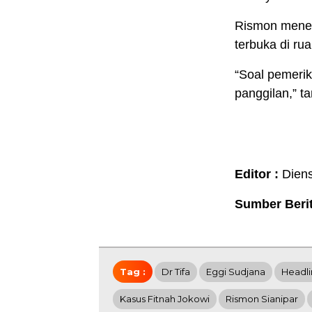
Rismon meneg
terbuka di ru
“Soal pemerik
panggilan,” t
Editor :
Dien
Sumber Beri
Tag :
Dr Tifa
Eggi Sudjana
Headl
Kasus Fitnah Jokowi
Rismon Sianipar