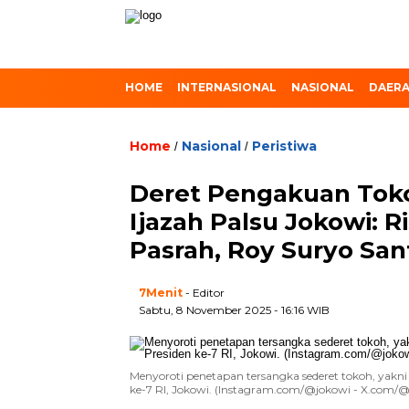
HOME
INTERNASIONAL
NASIONAL
DAER
Home
Nasional
Peristiwa
/
/
Deret Pengakuan Tok
Ijazah Palsu Jokowi: R
Pasrah, Roy Suryo San
7Menit
- Editor
Sabtu, 8 November 2025 - 16:16 WIB
Menyoroti penetapan tersangka sederet tokoh, yakni 
ke-7 RI, Jokowi. (Instagram.com/@jokowi - X.com