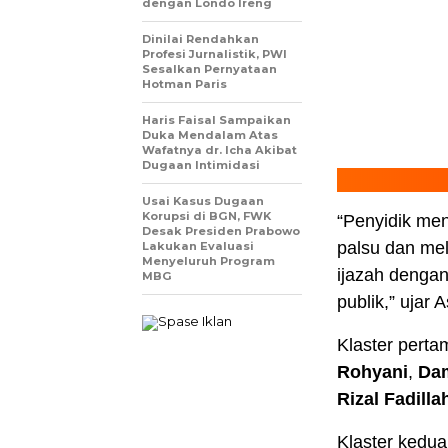
dengan Londo Ireng
Dinilai Rendahkan
Profesi Jurnalistik, PWI
Sesalkan Pernyataan
Hotman Paris
Haris Faisal Sampaikan
Duka Mendalam Atas
Wafatnya dr. Icha Akibat
Dugaan Intimidasi
Usai Kasus Dugaan
Korupsi di BGN, FWK
“Penyidik me
Desak Presiden Prabowo
palsu dan mel
Lakukan Evaluasi
Menyeluruh Program
ijazah dengan
MBG
publik,” ujar 
Klaster perta
Rohyani
,
Dam
Rizal Fadilla
Klaster kedua